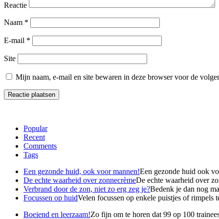
Reactie
Naam
*
E-mail
*
Site
Mijn naam, e-mail en site bewaren in deze browser voor de volgen
Popular
Recent
Comments
Tags
Een gezonde huid, ook voor mannen!
Een gezonde huid ook voo
De echte waarheid over zonnecrème
De echte waarheid over zonn
Verbrand door de zon, niet zo erg zeg je?
Bedenk je dan nog maar
Focussen op huid
Velen focussen op enkele puistjes of rimpels te
Boeiend en leerzaam!
Zo fijn om te horen dat 99 op 100 trainees 