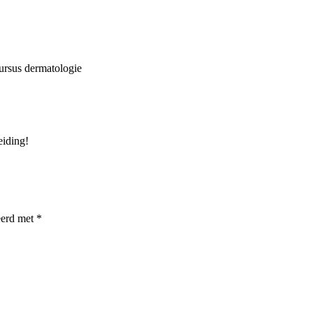
cursus dermatologie
eiding!
eerd met
*