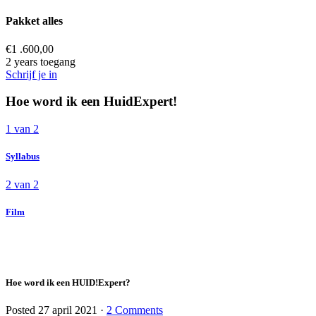
Pakket alles
€
1 .600,00
2 years toegang
Schrijf je in
Hoe word ik een HuidExpert!
1 van 2
Syllabus
2 van 2
Film
Hoe word ik een HUID!Expert?
Posted
27 april 2021
·
2 Comments