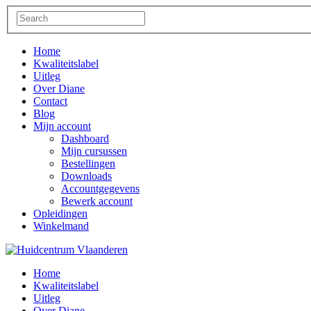
Home
Kwaliteitslabel
Uitleg
Over Diane
Contact
Blog
Mijn account
Dashboard
Mijn cursussen
Bestellingen
Downloads
Accountgegevens
Bewerk account
Opleidingen
Winkelmand
Home
Kwaliteitslabel
Uitleg
Over Diane