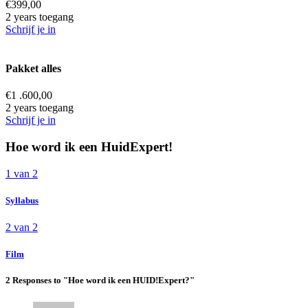
€
399,00
2 years toegang
Schrijf je in
Pakket alles
€
1 .600,00
2 years toegang
Schrijf je in
Hoe word ik een HuidExpert!
1 van 2
Syllabus
2 van 2
Film
2 Responses to "Hoe word ik een HUID!Expert?"