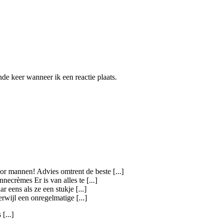
de keer wanneer ik een reactie plaats.
r mannen! Advies omtrent de beste [...]
ecrèmes Er is van alles te [...]
 eens als ze een stukje [...]
rwijl een onregelmatige [...]
[...]