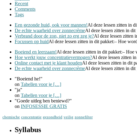
Recent
Comments
Tags
Een gezonde huid, ook voor mannen!
Al deze lessen zitten in d
De echte waarheid over zonnecrème
Al deze lessen zitten in di
Verbrand door de zon, niet zo erg zeg je?
Al deze lessen zitten i
Focussen op huid
Al deze lessen zitten in dit pakket:– Hoe word 
Boeiend en leerzaam!
Al deze lessen zitten in dit pakket:– Hoe w
Hoe werkt jouw concentratievermogen?
Al deze lessen zitten in
Online contact met je klant houden
Al deze lessen zitten in dit 
De echte waarheid over zonnecrème
Al deze lessen zitten in di
"Boeiend he!"
on
Tabellen voor je
[…]
"ja"
on
Tabellen voor je
[…]
"Goede uitleg ben beniewd?"
on
INFOSESSIE GRATIS
chemische
concentratie
gezondheid
veilig
zonnefilter
Syllabus