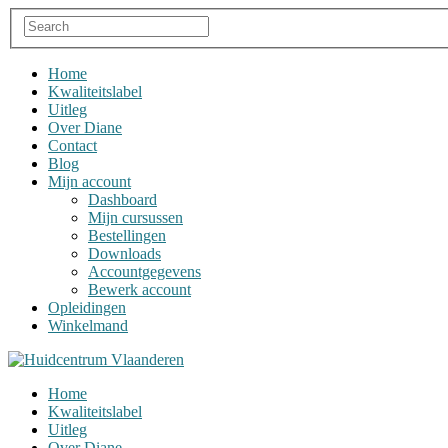
Home
Kwaliteitslabel
Uitleg
Over Diane
Contact
Blog
Mijn account
Dashboard
Mijn cursussen
Bestellingen
Downloads
Accountgegevens
Bewerk account
Opleidingen
Winkelmand
Home
Kwaliteitslabel
Uitleg
Over Diane